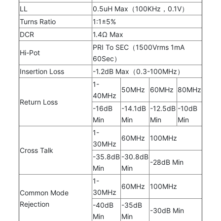
LL
0.5uH Max（100KHz，0.1V）
Turns Ratio
1:1±5%
DCR
1.4Ω Max
PRI To SEC（1500Vrms 1mA
Hi-Pot
60Sec）
Insertion Loss
-1.2dB Max（0.3-100MHz）
1-
50MHz
60MHz
80MHz
40MHz
Return Loss
-16dB
-14.1dB
-12.5dB
-10dB
Min
Min
Min
Min
1-
60MHz
100MHz
30MHz
Cross Talk
-35.8dB
-30.8dB
-28dB Min
Min
Min
1-
60MHz
100MHz
30MHz
Common Mode
Rejection
-40dB
-35dB
-30dB Min
Min
Min