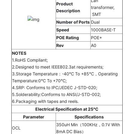
Lan
Product
transformer,
Description
SMT
Number of Ports
Dual
Speed
1000BASE-T
POE Rating
POE+
Rev
A0
NOTES
1.RoHS Compliant;
2.Designed to meet IEEE802.3at requirements;
3.Storage Temperature：-40℃ To +85℃，Operating
Temperature:0℃ To +70℃;
4.SRP: Conforms to IPC/JEDEC J-STD-020;
5.Solderability:Conforms to ANSI/J-STD-002;
6.Packaging with tapes and reels.
Electrical Specification at 25℃
Parameter
Specifications
350uH Min（100KHz，0.1V With
OCL
8mA DC Bias）