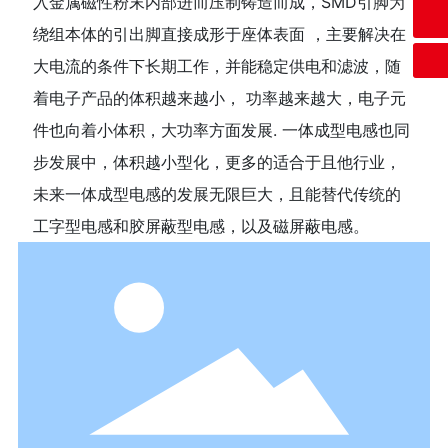
入金属磁性粉末内部进而压制铸造而成，SMD引脚为
微信二维码
0769-86636536
绕组本体的引出脚直接成形于座体表面 ，主要解决在
扫一扫微信二维码
关注我们动态
大电流的条件下长期工作，并能稳定供电和滤波，随
着电子产品的体积越来越小， 功率越来越大，电子元
件也向着小体积，大功率方面发展. 一体成型电感也同
步发展中，体积越小型化，更多的适合于且他行业，
未来一体成型电感的发展无限巨大，且能替代传统的
工字型电感和胶屏蔽型电感，以及磁屏蔽电感。